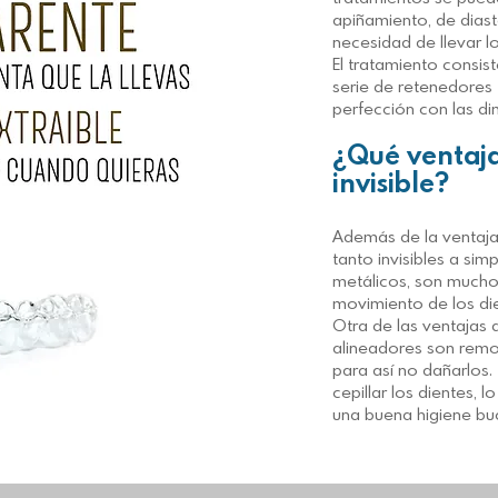
apiñamiento, de dias
necesidad de llevar l
El tratamiento consis
serie de retenedores 
perfección con las di
¿Qué ventaja
invisible?
Además de la ventaja 
tanto invisibles a si
metálicos, son much
movimiento de los d
Otra de las ventajas 
alineadores son remo
para así no dañarlos.
cepillar los dientes,
una buena higiene bu