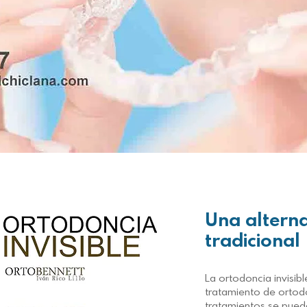
Una alterna
tradicional
La ortodoncia invisibl
tratamiento de ortod
tratamientos se pued