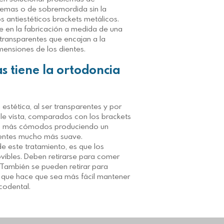
temas o de sobremordida sin la
os antiestéticos brackets metálicos.
te en la fabricación a medida de una
transparentes que encajan a la
mensiones de los dientes.
s tiene la ortodoncia
estética, al ser transparentes y por
mple vista, comparados con los brackets
o más cómodos produciendo un
ientes mucho más suave.
de este tratamiento, es que los
vibles. Deben retirarse para comer
 También se pueden retirar para
 lo que hace que sea más fácil mantener
codental.