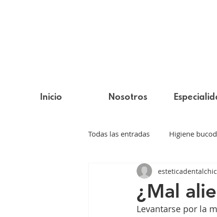
Inicio
Nosotros
Especiali
Todas las entradas
Higiene bucod
esteticadentalchic
Estética dental
Ortodoncia i
¿Mal ali
Levantarse por la 