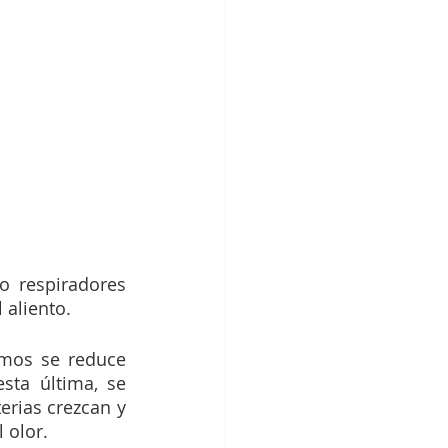
 respiradores 
aliento. 
mos se reduce 
ta última, se 
rias crezcan y 
 olor.