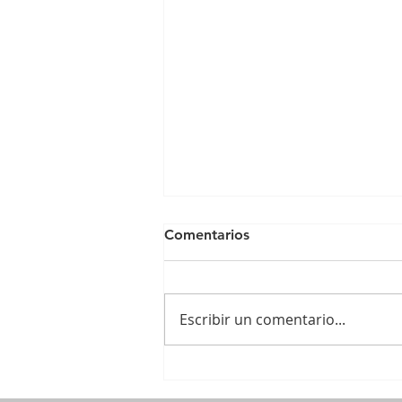
Comentarios
Escribir un comentario...
La Importancia Vital de las
Limpiezas Dentales